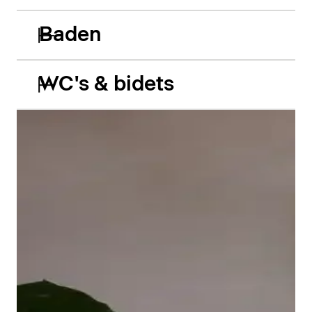
Baden
WC's & bidets
De Balcoon acryl inbouwbaden spelen vakkundig in