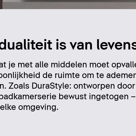
dualiteit is van leve
dat je met alle middelen moet opvall
soonlijkheid de ruimte om te ademe
ien. Zoals DuraStyle: ontworpen do
 badkamerserie bewust ingetogen –
 elke omgeving.