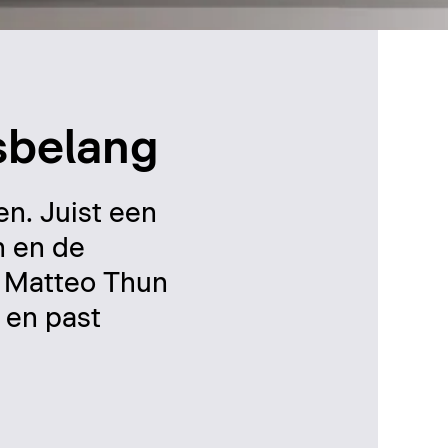
nsbelang
en. Juist een
n en de
or Matteo Thun
 en past