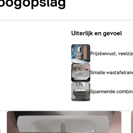
 oogopslag
Uiterlijk en gevoel
Prijsbewust, veelzij
Smalle wastafelran
Spannende combina