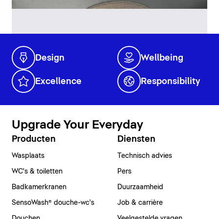
Design
Wellbeing
Excellence
Responsibility
Upgrade Your Everyday
Producten
Diensten
Wasplaats
Technisch advies
WC's & toiletten
Pers
Badkamerkranen
Duurzaamheid
SensoWash® douche-wc's
Job & carrière
Douchen
Veelgestelde vragen