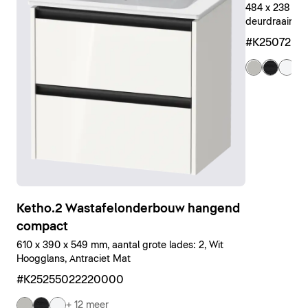
484 x 238 x 4
deurdraairicht
#K25072L4
+ 
Ketho.2 Wastafelonderbouw hangend
compact
610 x 390 x 549 mm, aantal grote lades: 2, Wit
Hoogglans, Antraciet Mat
#K25255022220000
+ 12 meer