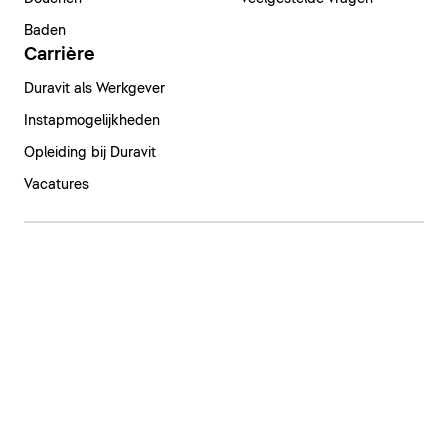
Baden
Carrière
Duravit als Werkgever
Instapmogelijkheden
Opleiding bij Duravit
Vacatures
Nederland | Nederlands
Colofon
Privacyverklaring
Klokkenluidersysteem
Zorgvuldigheid in de toeleveringsketen